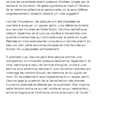
ce que les caractères soient presque illisibles, rongés par le
temps et la corrosion. Ce geste symbolique traduit l’érosion
de la mémoire collective et personnelle, où le sens s’efface
progressivement, laissant place à un vide suggestif.
Lors de l’impression, les plaques ont été disposées de
manière à évoquer un papier peint, une référence directe
aux œuvres murales de Niele Toroni. Ce choix esthétique,
mêlant répétition et structure, confère à l’ensemble une
qualité ornementale qui contraste avec le poids du sujet.
Réalisée en trois exemplaires uniques aux teintes allant du
bleu au vert, cette œuvre se compose de trois feuilles au
format A0, superposées verticalement.
À première vue, l’œuvre peut être perçue comme une
composition minimaliste, presque décorative. Cependant, le
titre, identique à celui de l’article d’origine, invite à une
lecture plus attentive, dévoilant une narration discrète qui
interroge les notions d’oubli, de mémoire, et du cycle vie-
mort. En se présentant sous l’apparence d’un papier peint,
l’œuvre pose la question de la banalisation des drames
humains, absorbés et effacés par le quotidien. Elle incarne
cette tension entre ce qui est visible et ce qui reste enfoui,
entre le tragique et l’ordinaire, entre le souvenir et l’oubli. "