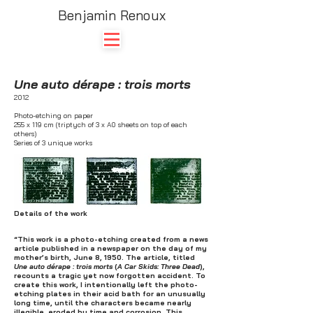
Benjamin Renoux
Une auto dérape : trois morts
2012
Photo-etching on paper
255 x 119 cm (triptych of 3 x A0 sheets on top of each
others)
Series of 3 unique works
Details of the work
“This work is a photo-etching created from a news
article published in a newspaper on the day of my
mother’s birth, June 8, 1950. The article, titled
Une auto dérape : trois morts
(
A Car Skids: Three Dead
),
recounts a tragic yet now forgotten accident. To
create this work, I intentionally left the photo-
etching plates in their acid bath for an unusually
long time, until the characters became nearly
illegible, eroded by time and corrosion. This