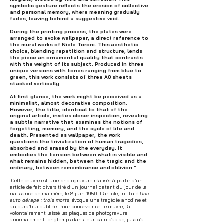
symbolic gesture reflects the erosion of collective
and personal memory, where meaning gradually
fades, leaving behind a suggestive void.
During the printing process, the plates were
arranged to evoke wallpaper, a direct reference to
the mural works of Niele Toroni. This aesthetic
choice, blending repetition and structure, lends
the piece an ornamental quality that contrasts
with the weight of its subject. Produced in three
unique versions with tones ranging from blue to
green, this work consists of three A0 sheets
stacked vertically.
At first glance, the work might be perceived as a
minimalist, almost decorative composition.
However, the title, identical to that of the
original article, invites closer inspection, revealing
a subtle narrative that examines the notions of
forgetting, memory, and the cycle of life and
death. Presented as wallpaper, the work
questions the trivialization of human tragedies,
absorbed and erased by the everyday. It
embodies the tension between what is visible and
what remains hidden, between the tragic and the
ordinary, between remembrance and oblivion.”
"Cette œuvre est une photogravure réalisée à partir d’un
article de fait divers tiré d’un journal datant du jour de la
naissance de ma mère, le 8 juin 1950. L’article, intitulé
Une
auto dérape : trois morts
, évoque une tragédie anodine et
aujourd’hui oubliée. Pour concevoir cette œuvre, j’ai
volontairement laissé les plaques de photogravure
anormalement longtemps dans leur bain d’acide, jusqu’à